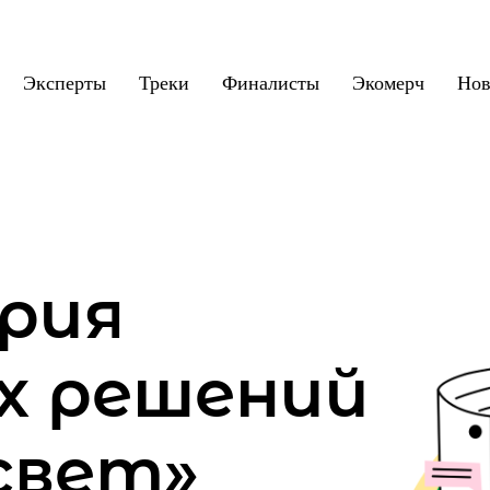
Эксперты
Треки
Финалисты
Экомерч
Нов
рия
х решений
свет»