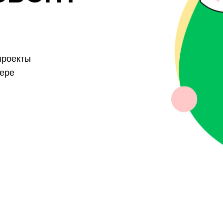
проекты
фере