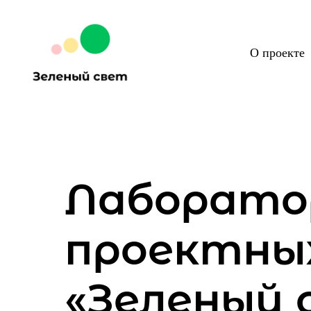
О проекте
Лаборато
проектны
«Зеленый 